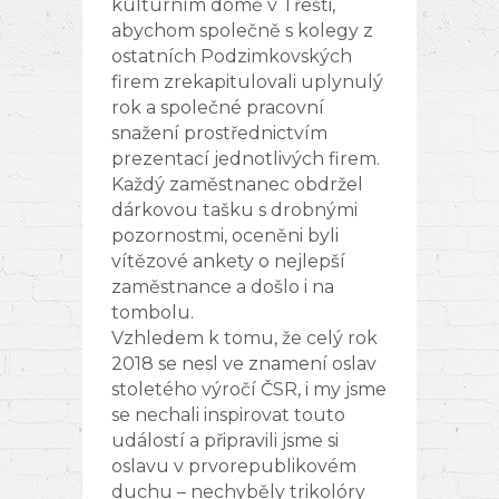
kulturním domě v Třešti,
abychom společně s kolegy z
ostatních Podzimkovských
firem zrekapitulovali uplynulý
rok a společné pracovní
snažení prostřednictvím
prezentací jednotlivých firem.
Každý zaměstnanec obdržel
dárkovou tašku s drobnými
pozornostmi, oceněni byli
vítězové ankety o nejlepší
zaměstnance a došlo i na
tombolu.
Vzhledem k tomu, že celý rok
2018 se nesl ve znamení oslav
stoletého výročí ČSR, i my jsme
se nechali inspirovat touto
událostí a připravili jsme si
oslavu v prvorepublikovém
duchu – nechyběly trikolóry