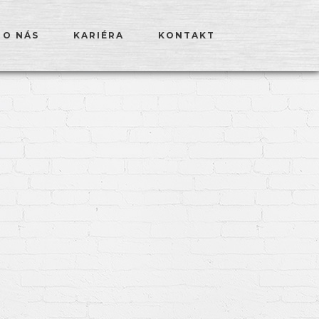
O NÁS
KARIÉRA
KONTAKT